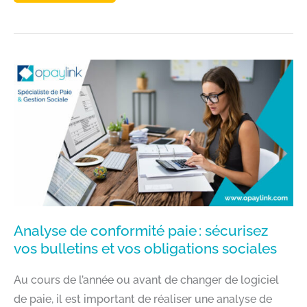
DE
PAIE
:
COMMENT
S’ORGANISER
POUR
ÊTRE
EFFICACE
?
Analyse de conformité paie : sécurisez
vos bulletins et vos obligations sociales
Au cours de l’année ou avant de changer de logiciel
de paie, il est important de réaliser une analyse de