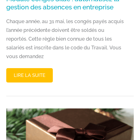
gestion des absences en entreprise
Chaque année, au 31 mai, les congés payés acquis
l’année précédente doivent être soldés ou
reportés. Cette règle bien connue de tous les
salariés est inscrite dans le code du Travail. Vous
vous demandez
MODULE
LIRE LA SUITE
CONGÉS
SILAE
:
AUTOMATISEZ
LA
GESTION
DES
ABSENCES
EN