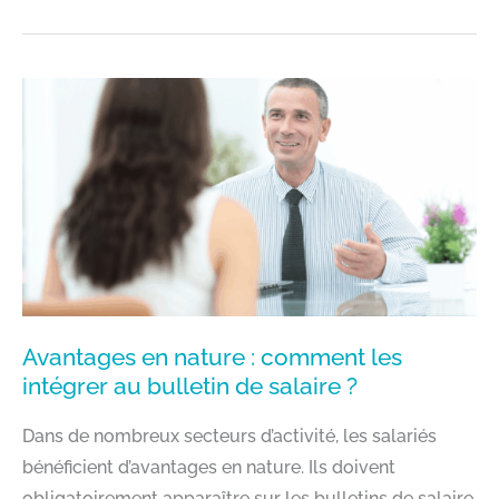
:
COMMENT
L’INTÉGRER
DANS
LA
PAIE
AVEC
SILAE
?
Avantages en nature : comment les
intégrer au bulletin de salaire ?
Dans de nombreux secteurs d’activité, les salariés
bénéficient d’avantages en nature. Ils doivent
obligatoirement apparaître sur les bulletins de salaire