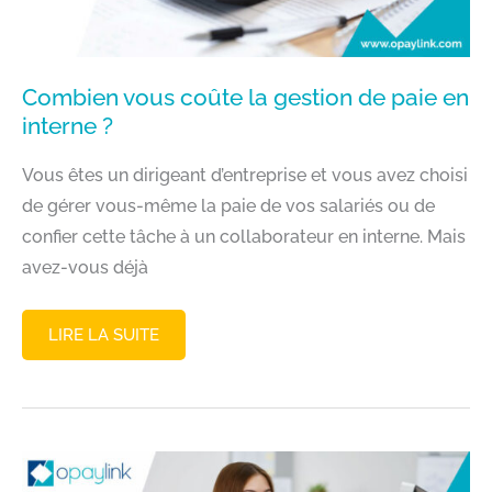
Combien vous coûte la gestion de paie en
interne ?
Vous êtes un dirigeant d’entreprise et vous avez choisi
de gérer vous-même la paie de vos salariés ou de
confier cette tâche à un collaborateur en interne. Mais
avez-vous déjà
COMBIEN
LIRE LA SUITE
VOUS
COÛTE
LA
GESTION
DE
PAIE