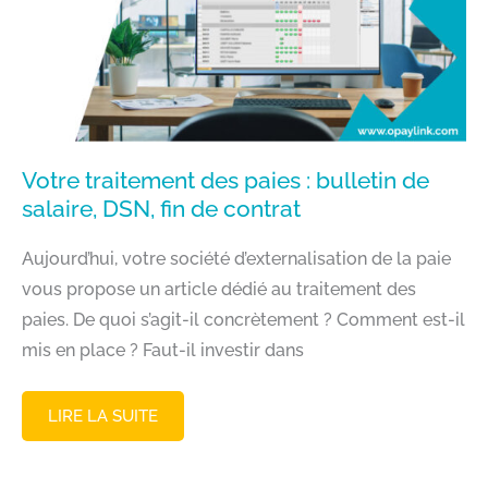
FUTUR
SALARIÉ
AVANT
EMBAUCHE
!
Votre traitement des paies : bulletin de
salaire, DSN, fin de contrat
Aujourd’hui, votre société d’externalisation de la paie
vous propose un article dédié au traitement des
paies. De quoi s’agit-il concrètement ? Comment est-il
mis en place ? Faut-il investir dans
VOTRE
LIRE LA SUITE
TRAITEMENT
DES
PAIES