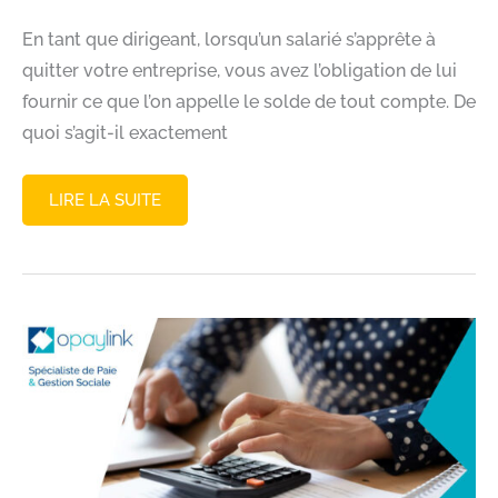
En tant que dirigeant, lorsqu’un salarié s’apprête à
quitter votre entreprise, vous avez l’obligation de lui
fournir ce que l’on appelle le solde de tout compte. De
quoi s’agit-il exactement
SOLDE
LIRE LA SUITE
DE
TOUT
COMPTE
:
DÉTAILS
DU
CALCUL
ET
SIMULATEUR