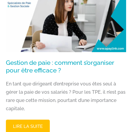
EN
INTERNE
?
Gestion de paie : comment s’organiser
pour être efficace ?
En tant que dirigeant d’entreprise vous êtes seul à
gérer la paie de vos salariés ? Pour les TPE, il n’est pas
rare que cette mission, pourtant d’une importance
capitale,
GESTION
LIRE LA SUITE