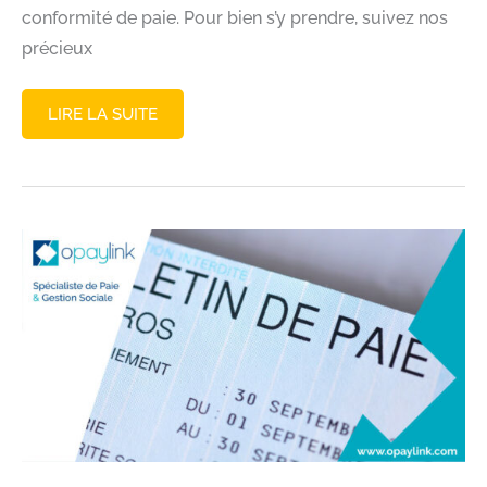
conformité de paie. Pour bien s’y prendre, suivez nos
précieux
ANALYSE
LIRE LA SUITE
DE
CONFORMITÉ
PAIE :
SÉCURISEZ
VOS
BULLETINS
ET
VOS
OBLIGATIONS
SOCIALES