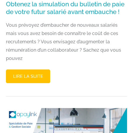
Obtenez la simulation du bulletin de paie
de votre futur salarié avant embauche !
Vous prévoyez d’embaucher de nouveaux salariés
mais vous avez besoin de connaître le coût de ces
recrutements ? Vous envisagez d’augmenter la
rémunération d’un collaborateur ? Sachez que vous
pouvez
OBTENEZ
LIRE LA SUITE
LA
SIMULATION
DU
BULLETIN
DE
PAIE
DE
VOTRE