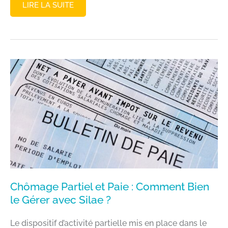
COMMENT
LIRE LA SUITE
SAISIR
LES
ÉLÉMENTS
VARIABLES
DE
PAIE
SUR
VOTRE
LOGICIEL
PAIE
?
Chômage Partiel et Paie : Comment Bien
le Gérer avec Silae ?
Le dispositif d’activité partielle mis en place dans le