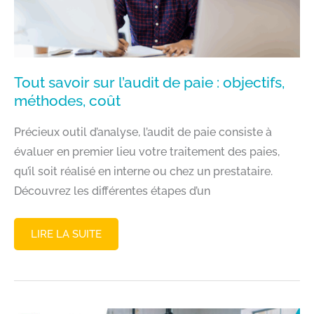
PAIE
?
Tout savoir sur l’audit de paie : objectifs,
méthodes, coût
Précieux outil d’analyse, l’audit de paie consiste à
évaluer en premier lieu votre traitement des paies,
qu’il soit réalisé en interne ou chez un prestataire.
Découvrez les différentes étapes d’un
TOUT
LIRE LA SUITE
SAVOIR
SUR
L’AUDIT
DE
PAIE