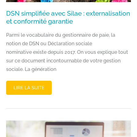
DSN simplifiée avec Silae : externalisation
et conformité garantie
Parmi le vocabulaire du gestionnaire de paie, la
notion de DSN ou Déclaration sociale
nominative existe depuis 2017. On vous explique tout
sur ce document incontournable de votre gestion
sociale. La génération
DSN
LIRE LA SUITE
SIMPLIFIÉE
AVEC
SILAE
:
EXTERNALISATION
ET
CONFORMITÉ