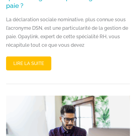
paie ?
La déclaration sociale nominative, plus connue sous
l’acronyme DSN, est une particularité de la gestion de
paie. Opaylink, expert de cette spécialité RH, vous
récapitule tout ce que vous devez
DÉCLARATION
LIRE LA SUITE
SOCIALE
NOMINATIVE
(DSN)
:
QUELS
CHANGEMENTS
POUR
LA
GESTION
DE