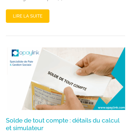
GESTION
LIRE LA SUITE
DE
PAIE
AVEC
SILAE
ET
DSN
OBLIGATOIRE
Solde de tout compte : détails du calcul
et simulateur