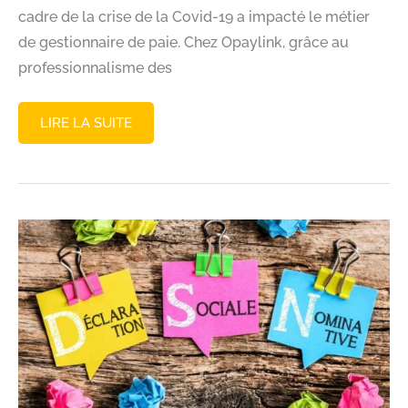
cadre de la crise de la Covid-19 a impacté le métier
de gestionnaire de paie. Chez Opaylink, grâce au
professionnalisme des
CHÔMAGE
LIRE LA SUITE
PARTIEL
ET
PAIE
:
COMMENT
BIEN
LE
GÉRER
AVEC
SILAE
?